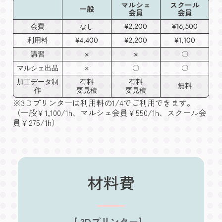
マルシェ
スクール
一般
会員
会員
会費
なし
¥2,200
¥16,500
利用料
¥4,400
¥2,200
¥1,100
講習
×
×
〇
マルシェ出品
×
〇
〇
加工データ制
有料
有料
無料
作
要見積
要見積
※3Ｄプリンターは利用料の1/4でご利用できます。
（一般￥1,100/1h、マルシェ会員￥550/1h、スクール会
員￥275/1h）
材料費
【 3Dプリンター】