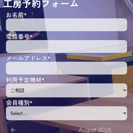
工房予約フォーム
お名前
*
電話番号
*
メールアドレス
*
利用予定機材
*
会員種別
*
August 2026